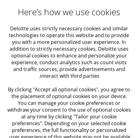
הפתרונות שלנו, המותאמים בדיוק לצרכים שלך.
Here’s how we use cookies
פתרונות לארגונים
Deloitte uses strictly necessary cookies and similar
פתרונות לסטארטאפים
technologies to operate this website and to provide
you with a more personalized user experience. In
addition to strictly necessary cookies, Deloitte uses
פתרונות ליחידים וחברות קטנות
optional cookies to enhance and personalize your
experience, conduct analytics such as count visits
עבור לתוכן העמוד
and traffic sources, provide advertisements and
interact with third parties.
By clicking "Accept all optional cookies", you agree to
the placement of optional cookies on your device.
You can manage your cookie preferences or
withdraw your consent to the use of optional cookies
at any time by clicking "Tailor your cookie
preferences". Depending on your selected cookie
preferences, the full functionality or personalized
user experience of this website may not be available.