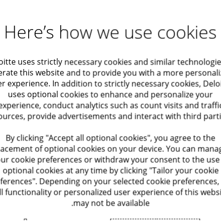
Here’s how we use cookies
ות לרגולציה תוך
שיפור ביצועים
oitte uses strictly necessary cookies and similar technologie
סום ערך
rate this website and to provide you with a more personal
עילות של החברה, באופן המאפשר לה לצמוח ולהשיג את מטרותיה האסטרטגיות
r experience. In addition to strictly necessary cookies, Delo
uses optional cookies to enhance and personalize your
תי אקטואריה
אופטימיזציה של מערכות
רכי הלקוח והמתבססים על מומחיות מגזרית ומתודולוגיות גלובליות. לצוות ה
experience, conduct analytics such as count visits and traffi
ources, provide advertisements and interact with third parti
נאות וביקורת
אופטימיזציה של המשאב ה
By clicking "Accept all optional cookies", you agree to the
lacement of optional cookies on your device. You can mana
ץ כלכלי
אופטימיזציה של ביצועים ו
פיננסי לקבוצות רכישת נדל"ן
ur cookie preferences or withdraw your consent to the use
optional cookies at any time by clicking "Tailor your cookie
 שוק
י
Operate Services
ferences". Depending on your selected cookie preferences,
ll functionality or personalized user experience of this webs
 בתחום התחרות והרגולציה הכלכלית
may not be available.
 רגולטורי