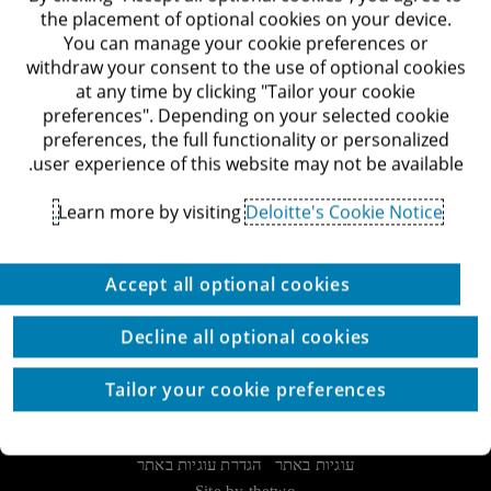
the placement of optional cookies on your device.
You can manage your cookie preferences or
ליצירת קשר
withdraw your consent to the use of optional cookies
עם
at any time by clicking "Tailor your cookie
preferences". Depending on your selected cookie
המומחים
preferences, the full functionality or personalized
שלנו
user experience of this website may not be available.
Deloitte Israel
Learn more by visiting
Deloitte's Cookie Notice.
03-6085555
דרך מנחם בגין 132, תל-אביב
Accept all optional cookies
לאתר Deloitte ישראל
Decline all optional cookies
Tailor your cookie preferences
© כל הזכויות שמורות לדלויט ישראל ושות'
הצהרת נגישות
זכויות יוצרים
תנאי השימוש
מדיניות הפרטיות
עוגיות באתר
הגדרת עוגיות באתר
Site by thetwo