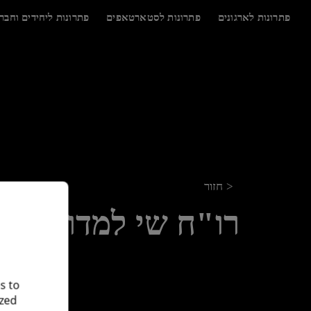
לג
תוכן
פתרונות לארגונים
פתרונות לסטארטאפים
פתרונות ליחידים וחבר
< חזור
רו"ח שי למדון
s to
ized