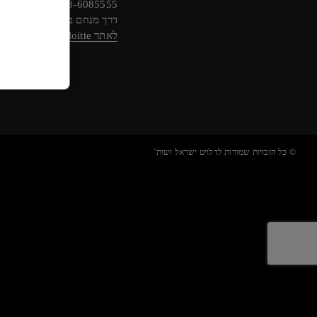
03-6085555
דרך מנחם בגין 132, תל-אביב
לאתר Deloitte ישראל
© כל הזכויות שמורות לדלויט ישראל ושות'