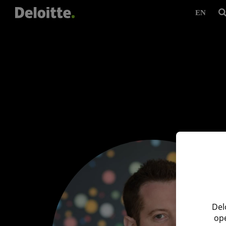
EN
Del
ope