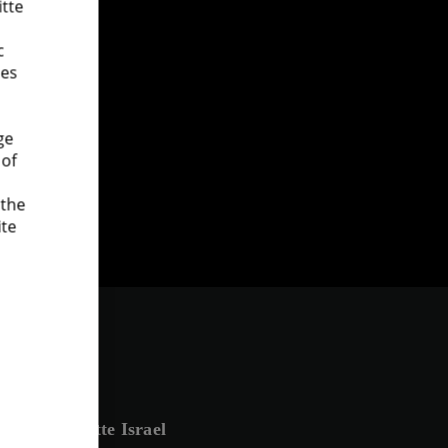
itte
c
es.
ge
 of
 the
ite
Deloitte Israel