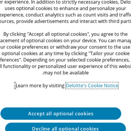
r experience. In addition to strictly necessary cookies, Delo
uses optional cookies to enhance and personalize your
experience, conduct analytics such as count visits and traffi
ources, provide advertisements and interact with third parti
By clicking "Accept all optional cookies", you agree to the
lacement of optional cookies on your device. You can mana
ur cookie preferences or withdraw your consent to the use
optional cookies at any time by clicking "Tailor your cookie
ferences". Depending on your selected cookie preferences,
ll functionality or personalized user experience of this webs
may not be available.
Learn more by visiting
Deloitte's Cookie Notice.
Accept all optional cookies
te
Decline all optional cookies
ליצירת קשר עם