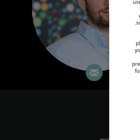
use
s
p
yo
pre
fu
Deloit גם