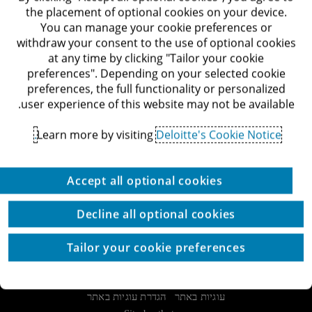
the placement of optional cookies on your device.
You can manage your cookie preferences or
ליצירת קשר
withdraw your consent to the use of optional cookies
עם
at any time by clicking "Tailor your cookie
preferences". Depending on your selected cookie
המומחים
preferences, the full functionality or personalized
שלנו
user experience of this website may not be available.
Deloitte Israel
Learn more by visiting
Deloitte's Cookie Notice.
03-6085555
דרך מנחם בגין 132, תל-אביב
Accept all optional cookies
לאתר Deloitte ישראל
Decline all optional cookies
Tailor your cookie preferences
© כל הזכויות שמורות לדלויט ישראל ושות'
מדיניות הפרטיות
תנאי השימוש
זכויות יוצרים
הצהרת נגישות
הגדרת עוגיות באתר
עוגיות באתר