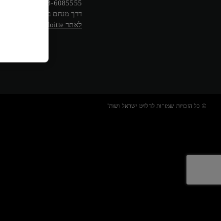
03-6085555
דרך מנחם בגין 132, תל-אביב
לאתר Deloitte ישראל
© כל הזכויות שמורות לדלויט ישראל ושות'