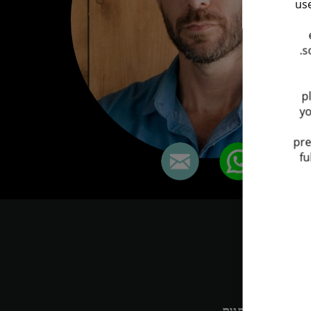
use
s
p
yo
pre
fu
Deloit גם