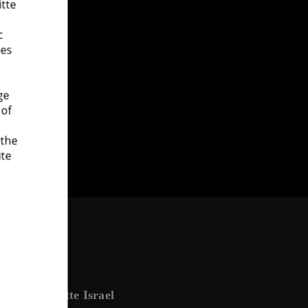
itte
c
es.
ge
 of
 the
ite
Deloitte Israel