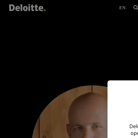
EN
Del
ope