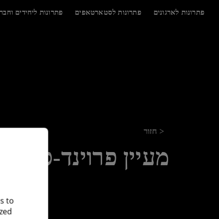
לג
תוכן
פתרונות לארגונים
פתרונות לסטארטאפים
פתרונות ליחידים וחבר
< חזור
מעיין פרוינד-סיגלר
s to
ized