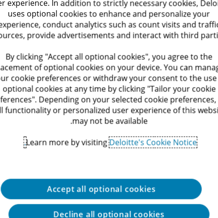
r experience. In addition to strictly necessary cookies, Delo
uses optional cookies to enhance and personalize your
experience, conduct analytics such as count visits and traffi
ources, provide advertisements and interact with third parti
By clicking "Accept all optional cookies", you agree to the
lacement of optional cookies on your device. You can mana
ur cookie preferences or withdraw your consent to the use
optional cookies at any time by clicking "Tailor your cookie
ferences". Depending on your selected cookie preferences,
ll functionality or personalized user experience of this webs
may not be available.
Learn more by visiting
Deloitte's Cookie Notice.
Accept all optional cookies
te
Decline all optional cookies
ליצירת קשר עם