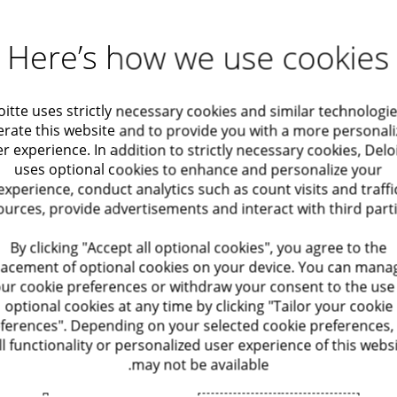
וח אלמנטרי/כללי, חיים, בריאות, ופנסיה לצד הבנה עמוקה של הצרכים העסקיי
Here’s how we use cookies
מוצרים, חדשנות, בניית אסטרטגית
רזרבות – חישוב בלתי תלוי, סקירה 
ות לרגולציה תוך
שיפור ביצועים
oitte uses strictly necessary cookies and similar technologie
ות.
בסיסי נתונים מתאימים
סום ערך
rate this website and to provide you with a more personal
רגולטריים: 17 IFRS, אקטואריה במיקור חוץ לפונקציות שהן
מכירות ומיזוגים - הערכות שווי אק
r experience. In addition to strictly necessary cookies, Delo
אקטוארית, תמיכה ברכישה / מכירה 
uses optional cookies to enhance and personalize your
תי אקטואריה
אופטימיזציה של מערכות
experience, conduct analytics such as count visits and traffi
, הטמעת מערכות אקטואריות,
מומחיות ייחודית בהיערכות ליישום תקן IFRS17 בחברות 
ources, provide advertisements and interact with third parti
נאות וביקורת
אופטימיזציה של המשאב ה
מיות, הטמעת מוצרים ושירותים
זיהוי, הערכה וניהול סיכונים לחבר
ואריות בפרוייקטים לשיפור
By clicking "Accept all optional cookies", you agree to the
II
lacement of optional cookies on your device. You can mana
ץ כלכלי
אופטימיזציה של ביצועים ו
ur cookie preferences or withdraw your consent to the use
חישוב ותכנון הסדרי ביטוח משנה, 
ם באמצעות שיחות עומק עם
optional cookies at any time by clicking "Tailor your cookie
אקטוארי ועסקי בהתקשרות עם מבטח
י
Operate Services
תפקודם, פיתוח מודל אקטוארי
ferences". Depending on your selected cookie preferences,
דל האקטוארי וקבלת משוב
ll functionality or personalized user experience of this webs
ביצוע מחקרים אקטואריים - עיצוב 
may not be available.
ביבת הבקרה של המודל
 רגולטורי
אנליטיקה
ת המודל בתהליכי העבודה