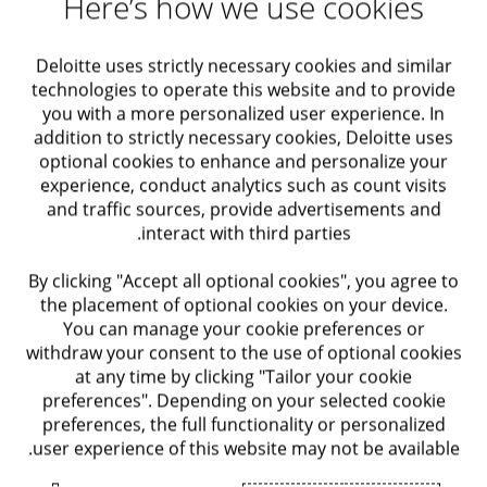
Here’s how we use cookies
תכנון אופטימלי של מבנה חברות, תוך התחשבות באופי פעילות
טיפול וייעוץ בנאמנויות בארץ ובחו"ל
החברה, מבנה הבעלות ושיקולים נוספים המאפשרים גמישות
Deloitte uses strictly necessary cookies and similar
תפעולית מקסימלית.
דיני עבודה
technologies to operate this website and to provide
you with a more personalized user experience. In
בין הפתרונות שלנו
addition to strictly necessary cookies, Deloitte uses
שיפור ביצועים
optional cookies to enhance and personalize your
ליווי חברות ויזמים בתהליך הבנייה של מבנה חברות
experience, conduct analytics such as count visits
תכנון ומיפוי מבנה חברות המותאם לשיקולי מיסוי
and traffic sources, provide advertisements and
אופטימיזציה של מערכות
interact with third parties.
אופטימיזציה של מבנה חברות לאפשרות של הכנסת
אופטימיזציה של תהליכים
משקיעים בעתיד
By clicking "Accept all optional cookies", you agree to
the placement of optional cookies on your device.
You can manage your cookie preferences or
ניהול סיכונים – ארגוניים, סייבר
withdraw your consent to the use of optional cookies
ליצירת קשר עם המומחים שלנו
ו-IT
at any time by clicking "Tailor your cookie
preferences". Depending on your selected cookie
כפיר אילני
preferences, the full functionality or personalized
ניהול סיכונים – ארגוניים, סייבר ו-IT
user experience of this website may not be available.
ראש אשכול Deloitte Private Tax
חטיבת הביקורת