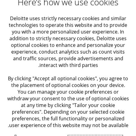
Here’s how we use cookies
צוות המומחים של Deloitte Private מסייע ומלווה חברות
טיפול וייעוץ בנאמנויות בארץ ובחו"ל
ויחידים בניהול ובתפעול תהליכים הנוגעים בנושאי ביטוח
Deloitte uses strictly necessary cookies and similar
לאומי, לרבות תכנון וייצוג עבור מעסיקים וייעוץ בנושאים
דיני עבודה
technologies to operate this website and to provide
הנוגעים בתושבות.
you with a more personalized user experience. In
addition to strictly necessary cookies, Deloitte uses
בין הפתרונות שלנו
שיפור ביצועים
optional cookies to enhance and personalize your
experience, conduct analytics such as count visits
ייעוץ ותכנון בנושא החבות בדמי ביטוח לאומי
and traffic sources, provide advertisements and
אופטימיזציה של מערכות
interact with third parties.
ייעוץ בנושא קביעת תושבות
אופטימיזציה של תהליכים
By clicking "Accept all optional cookies", you agree to
ייעוץ בנושא ניתוק תושבות
the placement of optional cookies on your device.
You can manage your cookie preferences or
ייצוג בביקורת ניכויים ביטוח לאומי למעסיקים
ניהול סיכונים – ארגוניים, סייבר
withdraw your consent to the use of optional cookies
ו-IT
הכנת השגות למוסד לביטוח לאומי
at any time by clicking "Tailor your cookie
preferences". Depending on your selected cookie
preferences, the full functionality or personalized
ניהול סיכונים – ארגוניים, סייבר ו-IT
user experience of this website may not be available.
ליצירת קשר עם המומחים שלנו