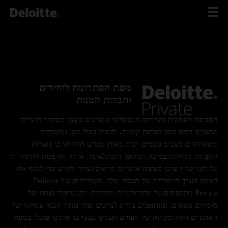
לג
תוכן
מפת הפתרונות ליחידים
וחברות קטנות
הסביבה העסקית והמרחב הטכנולוגי משתנים בקצב מסחרר ויוצרים
תחומים רבים בהם חברות קטנות, יחידים בעלי הון, ומשרדים
משפחתיים ניצבים פעמים רבות באותו מגרש תחרותי בו פועלות
החברות הגדולות במשק המקומי והבינלאומי. אותה הזדמנות להתחרות
על ליבו של הצרכן מציבה אתגרים חדשים וצורך לחדש כדי למנף את
הצעת הערך הייחודית של העסק שלך. השירותים של Deloitte
Private מתבססים על מתודולוגיות ייחודיות, ידע גלובלי וצוות של
מומחים מנוסים, ומותאמים בדיוק לצרכים שלך מתוך הבנה עמוקה של
האתגרים וההזדמנויות של העולם העסקי בענף בו ארגונך פועל. במפת