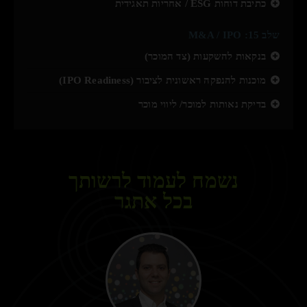
כתיבת דוחות ESG / אחריות תאגידית
שלב 15: M&A / IPO
בנקאות להשקעות (צד המוכר)
מוכנות להנפקה ראשונית לציבור (IPO Readiness)
בדיקת נאותות למוכר/ ליווי מוכר
נשמח לעמוד לרשותך
בכל אתגר