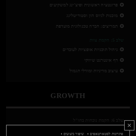
פרזנטציה ראשונית ופיצ'ינג למשקיעים
מוכנות לגיוס הון וסטוריטלינג
תמריצים: חברה טכנולוגית מועדפת
שלב 5: הקמת צוות
ניהול תוכניות אופציות לעובדים
דף אינטרנט שיווקי
עיצוב מדיניות ומודלי תגמול
GROWTH
שלב 6: הקמת נוכחות בחו"ל
ניהול תוכניות אופציות לעובדים
פתרונות לסטארטאפים
שיפור ביצועים