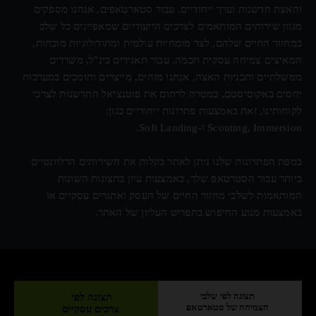
והאצת חדשנות וערך ייחודיים. עבור סטארטאפים, אנחנו מספקים
מגוון שירותים המותאמים לצרכים הייעודיים שמאפיינים כל שלב
במחזור החיים שלהם, לצד מומחיות עולמית ומתודולוגיות מוכחות,
המאיצים צמיחה עסקית חכמה. עבור תאגידים בינ"ל, משרדים
ממשלתיים ותכניות האצה, אנחנו מזהים, מייצרים ותומכים במערכות
יחסים באקוסיסטם, במטרה לרתום את פוטנציאל החדשנות לצרכי
לקוחותינו, זאת באמצעות פתרונות ייחודיים כגון:
Scouting, Immersion ו-Soft Landing.
במפת הפתרונות שלנו ניתן לאתר בקלות את השירותים הרלוונטיים
ביותר עבור הסטרטאפ שלך, באמצעות עיון בתצוגות השונות
המותאמות לשלבי מחזור החיים של העסק ואתגרים עסקיים או
באמצעות מנוע החיפוש בתפריט העליון של האתר.
תצוגה לפי שלבי
תצוגה לפי
הצמיחה של סטארטאפ
צרכים עסקיים