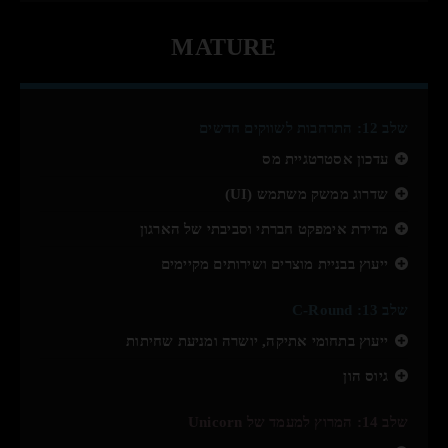
MATURE
שלב 12: התרחבות לשווקים חדשים
עדכון אסטרטגיית מס
שדרוג ממשק משתמש (UI)
מדידת אימפקט חברתי וסביבתי של הארגון
ייעוץ בבניית מוצרים ושירותים מקיימים
שלב 13: C-Round
ייעוץ בתחומי אתיקה, יושרה ומניעת שחיתות
גיוס הון
שלב 14: המרוץ למעמד של Unicorn