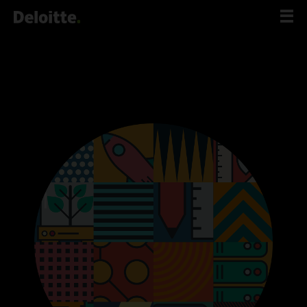
לג
תוכן