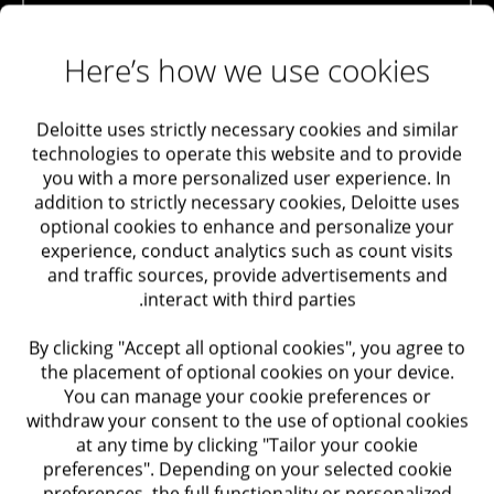
הערכת שווי מניות רגילות
שלב 9: התמקדות בתפעול ואספקה
בניית שרשרת אספקה אחראית
ניוד עובדים (Relocation)
Here’s how we use cookies
מס: מחירי העברה
Deloitte uses strictly necessary cookies and similar
עמידה בחוקי מס בינלאומיים
סיוע בבניית שרשרת אספקה אחראית – כזו המנהלת סיכוני
technologies to operate this website and to provide
ESG לצורך הגברת איתנותה וניהול סיכונים מהותיים לצד
יישום רגולציות ESG וסקרי ציות סביבתי
you with a more personalized user experience. In
הזדמנויות התייעלות לחברה. ראייה לטווח ארוך ובניית שרשרת
addition to strictly necessary cookies, Deloitte uses
אספקה אחראית כבר בשלבי פיתוח מוקדמים חוסכים שינויים
שלב 7: הלקוח הגדול הראשון
optional cookies to enhance and personalize your
יקרים בשלבים מאוחרים יותר.
experience, conduct analytics such as count visits
SOC2
and traffic sources, provide advertisements and
בדיקת חדירות (Penetration Test)
interact with third parties.
ליצירת קשר עם המומחים שלנו
ציות לתקני הגנת פרטיות
By clicking "Accept all optional cookies", you agree to
אירנה בן יקר
the placement of optional cookies on your device.
ISO27001
You can manage your cookie preferences or
שותפה, CPO, ראש תחום ESG
בדיקת שמישות (Usability Testing)
withdraw your consent to the use of optional cookies
at any time by clicking "Tailor your cookie
מחקר משתמשים
preferences". Depending on your selected cookie
preferences, the full functionality or personalized