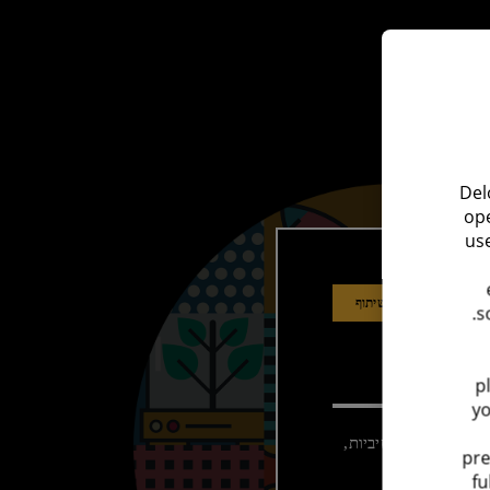
Del
ope
use
עדפים
שיתוף
s
p
yo
פר את הפרודוקטיביות,
pre
fu