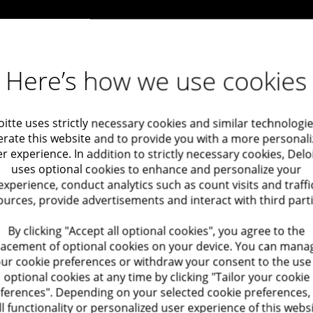
Here’s how we use cookies
oitte uses strictly necessary cookies and similar technologie
rate this website and to provide you with a more personal
r experience. In addition to strictly necessary cookies, Delo
uses optional cookies to enhance and personalize your
experience, conduct analytics such as count visits and traffi
ור ביצועים
שלב 9: התמקדות בתפעול ואספקה
הוספה לפתרונות מו
ources, provide advertisements and interact with third parti
By clicking "Accept all optional cookies", you agree to the
lacement of optional cookies on your device. You can mana
ur cookie preferences or withdraw your consent to the use
optional cookies at any time by clicking "Tailor your cookie
עבודה לניהול ידע, לרבות הטמעת פתרונות טכנולוגיים אג'יליים. זאת בכדי לש
ferences". Depending on your selected cookie preferences,
ים חדשנות וצמיחה בקרב סטארטאפים פורצי דרך
לנהל תהליכי ליבה עתירי-ידע ולהפחית סיכונים הנוגעים באובדן ידע.
ll functionality or personalized user experience of this webs