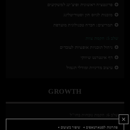
פרזנטציה ראשונית ופיצ'ינג למשקיעים
מוכנות לגיוס הון וסטוריטלינג
תמריצים: חברה טכנולוגית מועדפת
שלב 5: הקמת צוות
ניהול תוכניות אופציות לעובדים
דף אינטרנט שיווקי
עיצוב מדיניות ומודלי תגמול
GROWTH
שלב 6: הקמת נוכחות בחו"ל
ניהול תוכניות אופציות לעובדים
פתרונות לסטארטאפים
שיפור ביצועים