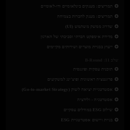
תמריצים: מענקים בינלאומיים ודו-לאומיים
תמריצים: מענק לחברות בצמיחה
שדרוג ממשק משתמש (UI)
מדידת אימפקט חברתי וסביבתי של הארגון
ייעוץ בבניית מוצרים ושירותים מקיימים
שלב 11: B-Round
תוכנית עסקית ופיננסית
פרזנטציה ראשונית ופיצ'ינג למשקיעים
אסטרטגיית יציאה לשוק (Go-to-market Strategy)
אסטרטגיה - ולידציה
שילוב ESG במודלים עסקיים
בניית ויישום אסטרטגיית ESG