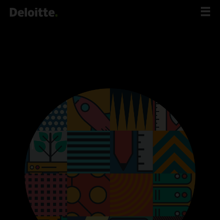
לג
תוכן