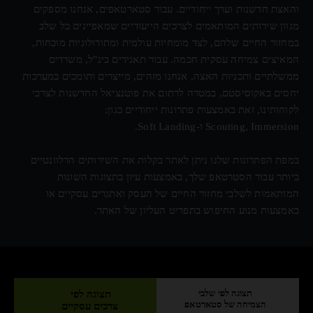
והאצת חדשנות וערך ייחודיים. עבור סטארטאפים, אנחנו מספקים
מגוון שירותים המותאמים לצרכים הייעודיים שמאפיינים כל שלב
במחזור החיים שלהם, לצד מומחיות עולמית ומתודולוגיות מוכחות,
המאיצים צמיחה עסקית חכמה. עבור תאגידים בינ"ל, משרדים
ממשלתיים ותכניות האצה, אנחנו מזהים, מייצרים ותומכים במערכות
יחסים באקוסיסטם, במטרה לרתום את פוטנציאל החדשנות לצרכי
לקוחותינו, זאת באמצעות פתרונות ייחודיים כגון:
Scouting, Immersion ו-Soft Landing.
במפת הפתרונות שלנו ניתן לאתר בקלות את השירותים הרלוונטיים
ביותר עבור הסטרטאפ שלך, באמצעות עיון בתצוגות השונות
המותאמות לשלבי מחזור החיים של העסק ואתגרים עסקיים או
באמצעות מנוע החיפוש בתפריט העליון של האתר.
תצוגה לפי שלבי
תצוגה לפי
הצמיחה של סטארטאפ
צרכים עסקיים