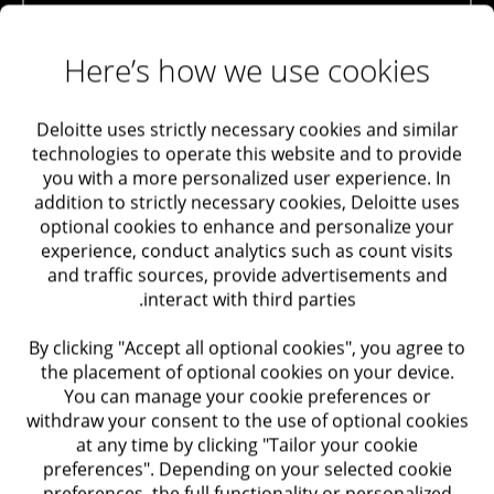
הערכת שווי מניות רגילות
שלב 7: הלקוח הגדול הראשון
מחקר משתמשים
ניוד עובדים (Relocation)
Here’s how we use cookies
מס: מחירי העברה
Deloitte uses strictly necessary cookies and similar
בחירה של אחד משירותי מחקר המשתמשים שלנו או שילוב
עמידה בחוקי מס בינלאומיים
technologies to operate this website and to provide
ביניהם תאפשר לך לקבל תובנה על המוטיבציות וההתנהגויות
יישום רגולציות ESG וסקרי ציות סביבתי
you with a more personalized user experience. In
של לקוחות החברה באמצעות ראיונות מפורטים, סקרים ומחקר
addition to strictly necessary cookies, Deloitte uses
כמותי. אנו מבצעים ניתוח מעמיק של לקוחות מסוימים,
שלב 7: הלקוח הגדול הראשון
optional cookies to enhance and personalize your
מאפיינים קבוצות של סוגי לקוח ובכך יוצרים ארכיטיפים
experience, conduct analytics such as count visits
SOC2
ספציפיים, המכונים פרסונות (Personas). בהתבסס על כל
and traffic sources, provide advertisements and
פרסונה, אנו יוצרים את סיפור מסע הלקוח: תיאור ספציפי של
בדיקת חדירות (Penetration Test)
interact with third parties.
חוויית הלקוח, החל בקשר הראשוני ועד מערכת יחסים ארוכת
ציות לתקני הגנת פרטיות
טווח. מסע הלקוח בנוי סביב הצרכים הספציפיים של כל
By clicking "Accept all optional cookies", you agree to
פרסונה והתוצר הסופי מספק תובנות מפורטות ומשוב
the placement of optional cookies on your device.
ISO27001
You can manage your cookie preferences or
שיאפשרו לך לשפר את חווית הלקוח.
בדיקת שמישות (Usability Testing)
withdraw your consent to the use of optional cookies
at any time by clicking "Tailor your cookie
מחקר משתמשים
preferences". Depending on your selected cookie
ליצירת קשר עם המומחים שלנו
preferences, the full functionality or personalized