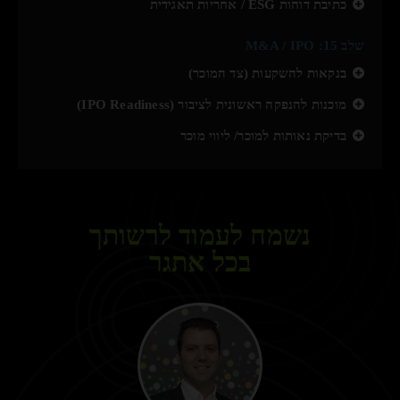
כתיבת דוחות ESG / אחריות תאגידית
שלב 15: M&A / IPO
בנקאות להשקעות (צד המוכר)
מוכנות להנפקה ראשונית לציבור (IPO Readiness)
בדיקת נאותות למוכר/ ליווי מוכר
נשמח לעמוד לרשותך
בכל אתגר