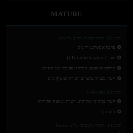
MATURE
שלב 12: התרחבות לשווקים חדשים
עדכון אסטרטגיית מס
שדרוג ממשק משתמש (UI)
מדידת אימפקט חברתי וסביבתי של הארגון
ייעוץ בבניית מוצרים ושירותים מקיימים
שלב 13: C-Round
ייעוץ בתחומי אתיקה, יושרה ומניעת שחיתות
גיוס הון
שלב 14: המרוץ למעמד של Unicorn