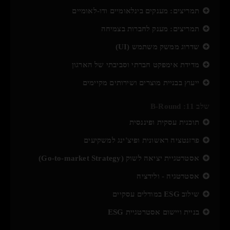
תמריצים: מענקים בינלאומיים ודו-לאומיים
תמריצים: מענק לחברות בצמיחה
שדרוג ממשק משתמש (UI)
מדידת אימפקט חברתי וסביבתי של הארגון
ייעוץ בבניית מוצרים ושירותים מקיימים
שלב 11: B-Round
תוכנית עסקית ופיננסית
פרזנטציה ראשונית ופיצ'ינג למשקיעים
אסטרטגיית יציאה לשוק (Go-to-market Strategy)
אסטרטגיה - ולידציה
שילוב ESG במודלים עסקיים
בניית ויישום אסטרטגיית ESG