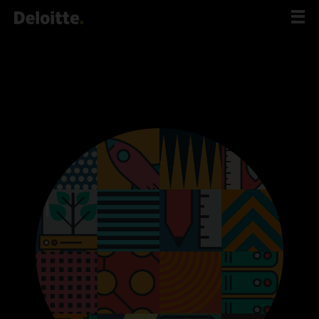
לג
תוכן