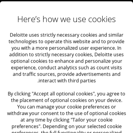
הערכת שווי מניות רגילות
ניוד עובדים (Relocation)
Here’s how we use cookies
מס: מחירי העברה
Deloitte uses strictly necessary cookies and similar
עמידה בחוקי מס בינלאומיים
technologies to operate this website and to provide
יישום רגולציות ESG וסקרי ציות סביבתי
you with a more personalized user experience. In
addition to strictly necessary cookies, Deloitte uses
פתרונות לסטארטאפים
צמיחה עסקית
שלב 7: הלקוח הגדול הראשון
optional cookies to enhance and personalize your
שלב 8: יצירת שיתופי פעולה אסטרטגיים
experience, conduct analytics such as count visits
SOC2
and traffic sources, provide advertisements and
ניתוח השוק והסביבה התחרותית
בדיקת חדירות (Penetration Test)
interact with third parties.
ציות לתקני הגנת פרטיות
By clicking "Accept all optional cookies", you agree to
ניתוח מגמות בשוק והערכת גודל השוק על מנת לאמוד את
the placement of optional cookies on your device.
ISO27001
הפוטנציאל של החברה, לרבות אפיון של הסביבה התחרותית
You can manage your cookie preferences or
וניתוח החוזקות והחולשות של החברה ביחס למתחריה.
בדיקת שמישות (Usability Testing)
withdraw your consent to the use of optional cookies
at any time by clicking "Tailor your cookie
מחקר משתמשים
preferences". Depending on your selected cookie
או השאר.י פרטיך ונחזור אליך בהקדם >>
preferences, the full functionality or personalized