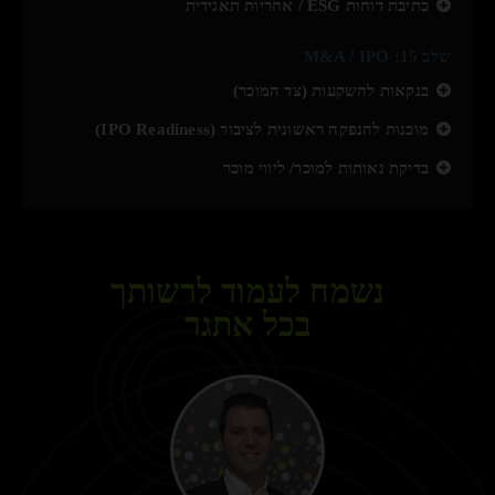
כתיבת דוחות ESG / אחריות תאגידית
שלב 15: M&A / IPO
בנקאות להשקעות (צד המוכר)
מוכנות להנפקה ראשונית לציבור (IPO Readiness)
בדיקת נאותות למוכר/ ליווי מוכר
נשמח לעמוד לרשותך
בכל אתגר