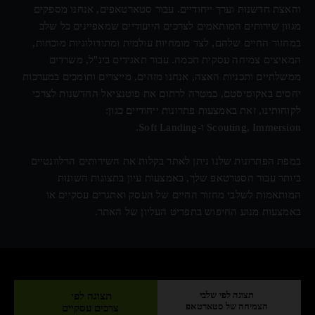
והאצת חדשנות וערך ייחודיים. עבור סטארטאפים, אנחנו מספקים
מגוון שירותים המותאמים לצרכים הייעודיים שמאפיינים כל שלב
במחזור החיים שלהם, לצד מומחיות עולמית ומתודולוגיות מוכחות,
המאיצים צמיחה עסקית חכמה. עבור תאגידים בינ"ל, משרדים
ממשלתיים ותכניות האצה, אנחנו מזהים, מייצרים ותומכים במערכות
יחסים באקוסיסטם, במטרה לרתום את פוטנציאל החדשנות לצרכי
לקוחותינו, זאת באמצעות פתרונות ייחודיים כגון:
Scouting, Immersion ו-Soft Landing.
במפת הפתרונות שלנו ניתן לאתר בקלות את השירותים הרלוונטיים
ביותר עבור הסטרטאפ שלך, באמצעות עיון בתצוגות השונות
המותאמות לשלבי מחזור החיים של העסק ואתגרים עסקיים או
באמצעות מנוע החיפוש בתפריט העליון של האתר.
תצוגה לפי שלבי
תצוגה לפי
הצמיחה של סטארטאפ
צרכים עסקיים