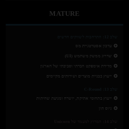
MATURE
שלב 12: התרחבות לשווקים חדשים
עדכון אסטרטגיית מס
שדרוג ממשק משתמש (UI)
מדידת אימפקט חברתי וסביבתי של הארגון
ייעוץ בבניית מוצרים ושירותים מקיימים
שלב 13: C-Round
ייעוץ בתחומי אתיקה, יושרה ומניעת שחיתות
גיוס הון
שלב 14: המרוץ למעמד של Unicorn