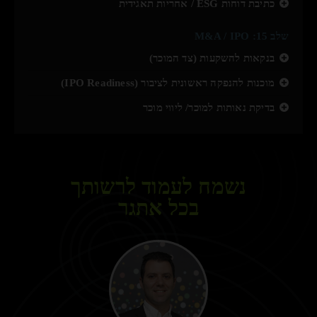
כתיבת דוחות ESG / אחריות תאגידית
שלב 15: M&A / IPO
בנקאות להשקעות (צד המוכר)
מוכנות להנפקה ראשונית לציבור (IPO Readiness)
בדיקת נאותות למוכר/ ליווי מוכר
נשמח לעמוד לרשותך
בכל אתגר