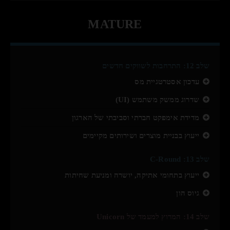
MATURE
שלב 12: התרחבות לשווקים חדשים
עדכון אסטרטגיית מס
שדרוג ממשק משתמש (UI)
מדידת אימפקט חברתי וסביבתי של הארגון
ייעוץ בבניית מוצרים ושירותים מקיימים
שלב 13: C-Round
ייעוץ בתחומי אתיקה, יושרה ומניעת שחיתות
גיוס הון
שלב 14: המרוץ למעמד של Unicorn