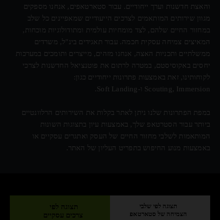
והאצת חדשנות וערך ייחודיים. עבור סטארטאפים, אנחנו מספקים
מגוון שירותים המותאמים לצרכים הייעודיים שמאפיינים כל שלב
במחזור החיים שלהם, לצד מומחיות עולמית ומתודולוגיות מוכחות,
המאיצים צמיחה עסקית חכמה. עבור תאגידים בינ"ל, משרדים
ממשלתיים ותכניות האצה, אנחנו מזהים, מייצרים ותומכים במערכות
יחסים באקוסיסטם, במטרה לרתום את פוטנציאל החדשנות לצרכי
לקוחותינו, זאת באמצעות פתרונות ייחודיים כגון:
Scouting, Immersion ו-Soft Landing.
במפת הפתרונות שלנו ניתן לאתר בקלות את השירותים הרלוונטיים
ביותר עבור הסטרטאפ שלך, באמצעות עיון בתצוגות השונות
המותאמות לשלבי מחזור החיים של העסק ואתגרים עסקיים או
באמצעות מנוע החיפוש בתפריט העליון של האתר.
תצוגה לפי שלבי
תצוגה לפי
הצמיחה של סטארטאפ
צרכים עסקיים