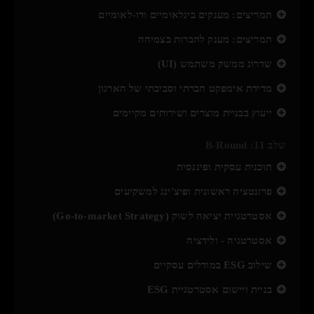
תמריצים: מענקים בינלאומיים ודו-לאומיים
תמריצים: מענק לחברות בצמיחה
שדרוג ממשק משתמש (UI)
מדידת אימפקט חברתי וסביבתי של הארגון
ייעוץ בבניית מוצרים ושירותים מקיימים
שלב 11: B-Round
תוכנית עסקית ופיננסית
פרזנטציה ראשונית ופיצ'ינג למשקיעים
אסטרטגיית יציאה לשוק (Go-to-market Strategy)
אסטרטגיה - ולידציה
שילוב ESG במודלים עסקיים
בניית ויישום אסטרטגיית ESG