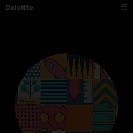
לג
תוכן