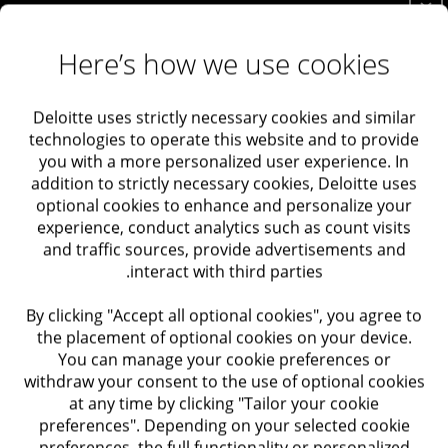
הערכת שווי מניות רגילות
פתרונות לסטארטאפים
ציות לרגולציה תוך מקסום ערך
ניוד עובדים (Relocation)
Here’s how we use cookies
שלב 6: הקמת נוכחות בחו״ל
מס: מחירי העברה
יישום רגולציות ESG וסקרי ציות
Deloitte uses strictly necessary cookies and similar
עמידה בחוקי מס בינלאומיים
סביבתי
technologies to operate this website and to provide
יישום רגולציות ESG וסקרי ציות סביבתי
you with a more personalized user experience. In
addition to strictly necessary cookies, Deloitte uses
הנוף הרגולטורי בתחומי סביבה ואקלים הולך ומתפתח, בעיקר
שלב 7: הלקוח הגדול הראשון
optional cookies to enhance and personalize your
בזירות אירופה וארצות הברית והדרישות חלות גם על חברות
experience, conduct analytics such as count visits
SOC2
זרות הפועלות בזירות אלו. הצוות יסייע לכם לזהות את
and traffic sources, provide advertisements and
הרגולציות הרלוונטיות למוצרי החברה ואזורי הפעילות שלה,
בדיקת חדירות (Penetration Test)
interact with third parties.
להעריך את המוכנות לדרישות המתפתחות, וכן להגדיר
ציות לתקני הגנת פרטיות
By clicking "Accept all optional cookies", you agree to
ולהטמיע בהתאם מדיניות ונהלים בתהליכי ניהול
the placement of optional cookies on your device.
ISO27001
You can manage your cookie preferences or
בדיקת שמישות (Usability Testing)
withdraw your consent to the use of optional cookies
ליצירת קשר עם המומחים שלנו
at any time by clicking "Tailor your cookie
מחקר משתמשים
preferences". Depending on your selected cookie
חן תירוש
preferences, the full functionality or personalized