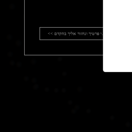
או השאר.י פרטיך ונחזור אליך בהקדם >>