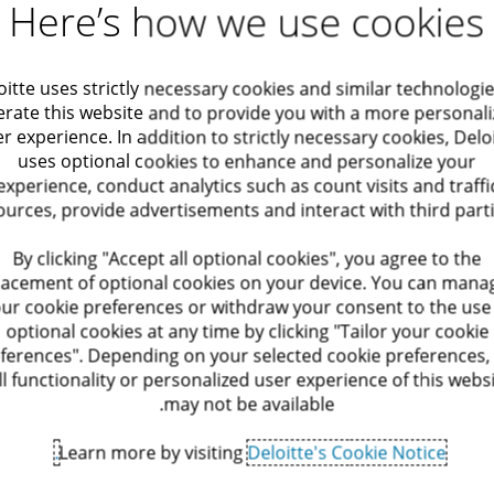
Here’s how we use cookies
אופטימיזציה של מערכות
BPS – פתרונות לניהול שירותי בק-אופיס
oitte uses strictly necessary cookies and similar technologie
ות וביקורת
אופטימיזציה של תהליכים
rate this website and to provide you with a more personal
r experience. In addition to strictly necessary cookies, Delo
וייעוץ בנאמנויות בארץ ובחו"ל
uses optional cookies to enhance and personalize your
experience, conduct analytics such as count visits and traffi
שירותי BPS (Business Process Solutions) של Deloitte מהווים פתרון לניהול יעיל, שקוף ואפקטיבי של צרכ
ources, provide advertisements and interact with third parti
בודה
By clicking "Accept all optional cookies", you agree to the
שלהם בצורה האופטימלית ביותר באמצעות אנשי מקצוע מנוסים המספקים ייעו
lacement of optional cookies on your device. You can mana
ur cookie preferences or withdraw your consent to the use
BPS – פתרונות לניהול שירותי בק-אופיס
optional cookies at any time by clicking "Tailor your cookie
ferences". Depending on your selected cookie preferences,
BPS (Business Proce
מהווים פתרון לניהול יעיל, שקוף ואפקטיבי של צרכים 
ll functionality or personalized user experience of this webs
ר חברות בינלאומיות המחזיקות במרכזי פעילות בישראל. אנו מסייעים לעסקים
may not be available.
רו"ח רן פלדבוי
האופטימלית ביותר באמצעות אנשי מקצוע מנוסים המספקים ייעוץ ותמיכה מ
ה"בק אופיס" במיקור חוץ.
Learn more by visiting
Deloitte's Cookie Notice.
מנהל משותף, Deloitte Private
גולציה ודיווח מיסויי
טכנולוגיה לניהול תהליכים עסקיי